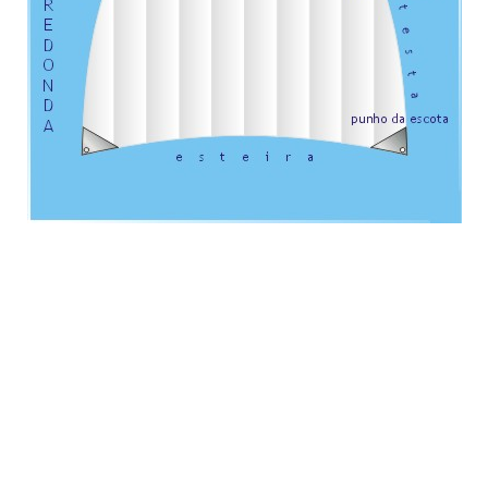
Velas Latinas -
São as que se envergam de proa à popa e podem
ser quadrangulares e triangulares. A velas quadrangulares
envergam as testas (lado de vante) nos mastros, o gurutil (lado
superior) nas caranguejas, a esteira (lado inferior) nas retrancas
e a valuma (lado da ré). As velas latinas triangulares envergam-
se nos estais; o gurutil (lado que enverga no estai), esteira (lado
inferior) e a valuma (lado da ré). Os ângulos (cantos) tomam os
nomes de punhos; ao ângulo formado pelo gurutil e testa, de
uma vela latina quadrangular chama-se punho da boca; ao
ângulo formado pela testa e esteira chama-se punho da amura
ao ângulo formado pela esteira e valuma, chama-se punho da
escota e ao ângulo formado pela valuma e gurutil chama-se
punho da pena. Nas velas latinas triangulares, o ângulo formado