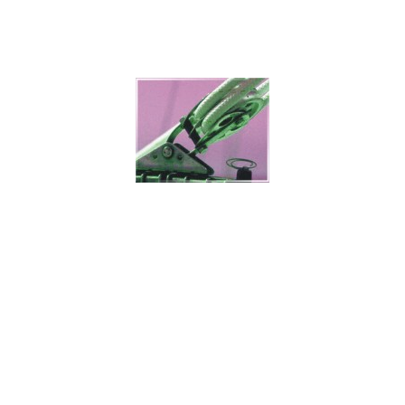
Poleame
Ver Mais
Ver Menos
Poleame -
É o conjunto de todos os moitões, cadernais, patescas,
catrinas, papoilas, bigotas, sapatas, caçoilos, polés, existentes a
bordo de um navio e divide-se em poleame de laborar e surdo.
Poleame de Laborar -
É todo aquele que possui roldanas, tais
como: moitões, cadernais, patescas, catrinas e papoilas.
Poleame Surdo -
É todo aquele que não possui roldanas, tais
como: bigotas, sapatas, caçoilo e polés.
Moitões -
São peças de poleame de laborar, só com uma roldana,
empregadas em muitos serviços do navio.
Cadernais -
São peças do poleame de laborar, com duas, três ou
quatro roldanas e que são empregadas a bordo dos navios. Os
cadernais com quatro roldanas tomam o nome de andorinhos e
são empregados nos aparelhos reais.
Patescas -
São peças de poleame de laborar, só com uma