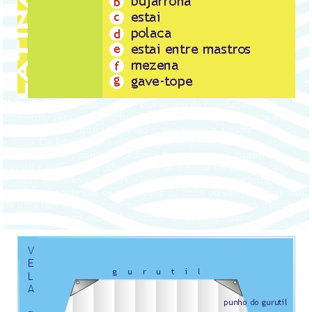
Velas Redondas -
São as que envergam de bombordo a
estibordo. Têm quatro lados. A parte da vela que enverga na
verga chama-se gurutil, aos lados são testas e a parte inferior a
esteira. Os ângulos das velas redondas (cantos), tomam os nome
de punhos; os punhos superiores denominam-se punhos do
gurutil e aos punhos inferiores dá-se o nome de punhos das
escotas. As velas redondas e latinas possuem umas forras
paralelas ás esteiras, com pedaços de linha ou estivado, que vão
de uma face à outra e que servem para diminuir a área da vela,
quando há muito vento, denominando-se forras dos rises ou
risadura.