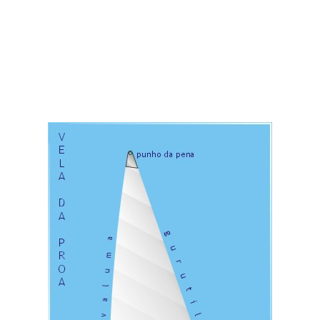
pelo gurutil e esteira chama-se punho da amura; ao ângulo
formado pela esteira e valuma chama-se punho da escota e ao
ângulo formado pela valuma e gurutil chama-se punho da pena.
As velas latinas que envergam nas vergas, cuja posição é
oblíqua, denominam-se bastardas. As velas latinas
quadrangulares que usam uma vara que vai do punho da amura
ao punho da pena denominam-se velas de espicha. As velas
quadrangulares, cujo gurutil enverga numa pequena verga,
denominam-se velas de pendão.