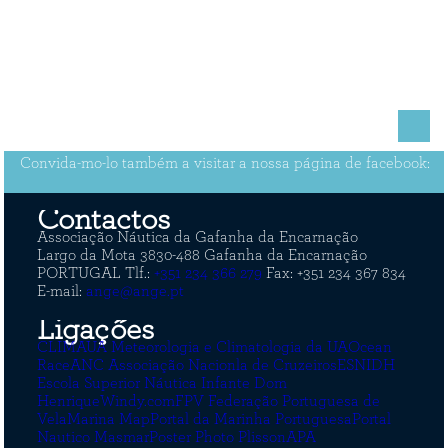
Convida-mo-lo também a visitar a nossa página de facebook:
Contactos
Associação Náutica da Gafanha da Encarnação
Largo da Mota
3830-488 Gafanha da Encarnação
PORTUGAL
Tlf.:
+351 234 366 279
Fax: +351 234 367 834
E-mail:
ange@ange.pt
Ligaçőes
CLIMAUA Meteorologia e Climatologia da UA
Ocean
Race
ANC Associação Nacionla de Cruzeiros
ESNIDH
Escola Superior Náutica Infante Dom
Henrique
Windy.com
FPV Federação Portuguesa de
Vela
Marina Map
Portal da Marinha Portuguesa
Portal
Nautico Masmar
Poster Photo Plisson
APA