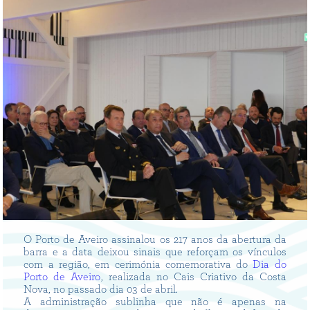
O Porto de Aveiro assinalou os 217 anos da abertura da
barra e a data deixou sinais que reforçam os vínculos
com a região, em cerimónia comemorativa do
Dia do
Porto de Aveiro
, realizada no Cais Criativo da Costa
Nova, no passado dia 03 de abril.
A administração sublinha que não é apenas na