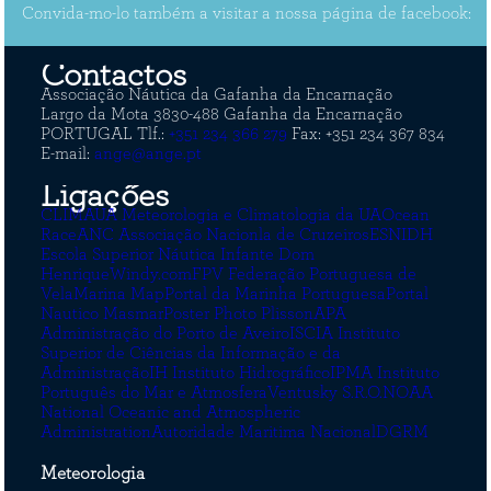
Convida-mo-lo também a visitar a nossa página de facebook:
Contactos
Associação Náutica da Gafanha da Encarnação
Largo da Mota
3830-488 Gafanha da Encarnação
PORTUGAL
Tlf.:
+351 234 366 279
Fax: +351 234 367 834
E-mail:
ange@ange.pt
Ligaçőes
CLIMAUA Meteorologia e Climatologia da UA
Ocean
Race
ANC Associação Nacionla de Cruzeiros
ESNIDH
Escola Superior Náutica Infante Dom
Henrique
Windy.com
FPV Federação Portuguesa de
Vela
Marina Map
Portal da Marinha Portuguesa
Portal
Nautico Masmar
Poster Photo Plisson
APA
Administração do Porto de Aveiro
ISCIA Instituto
Superior de Ciências da Informação e da
Administração
IH Instituto Hidrográfico
IPMA Instituto
Português do Mar e Atmosfera
Ventusky S.R.O.
NOAA
National Oceanic and Atmospheric
Administration
Autoridade Maritima Nacional
DGRM
Meteorologia