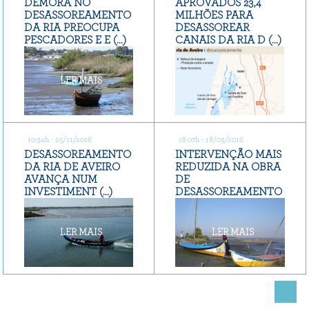
DEMORA NO
APROVADOS 23,4
DESASSOREAMENTO
MILHÕES PARA
DA RIA PREOCUPA
DESASSOREAR
PESCADORES E E (...)
CANAIS DA RIA D (...)
LER MAIS
LER MAIS
10:34h - 25/11/2016
18:07h - 18/03/2016
DESASSOREAMENTO
INTERVENÇÃO MAIS
DA RIA DE AVEIRO
REDUZIDA NA OBRA
AVANÇA NUM
DE
INVESTIMENT (...)
DESASSOREAMENTO
(...)
LER MAIS
LER MAIS