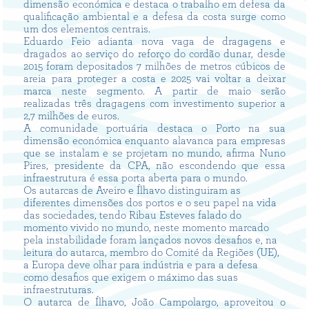
dimensão económica e destaca o trabalho em defesa da
qualificação ambiental e a defesa da costa surge como
um dos elementos centrais.
Eduardo Feio adianta nova vaga de dragagens e
dragados ao serviço do reforço do cordão dunar, desde
2015 foram depositados 7 milhões de metros cúbicos de
areia para proteger a costa e 2025 vai voltar a deixar
marca neste segmento. A partir de maio serão
realizadas três dragagens com investimento superior a
2,7 milhões de euros.
A comunidade portuária destaca o Porto na sua
dimensão económica enquanto alavanca para empresas
que se instalam e se projetam no mundo, afirma Nuno
Pires, presidente da CPA, não escondendo que essa
infraestrutura é essa porta aberta para o mundo.
Os autarcas de Aveiro e Ílhavo distinguiram as
diferentes dimensões dos portos e o seu papel na vida
das sociedades, tendo Ribau Esteves falado do
momento vivido no mundo, neste momento marcado
pela instabilidade foram lançados novos desafios e, na
leitura do autarca, membro do Comité da Regiões (UE),
a Europa deve olhar para indústria e para a defesa
como desafios que exigem o máximo das suas
infraestruturas.
O autarca de Ílhavo, João Campolargo, aproveitou o