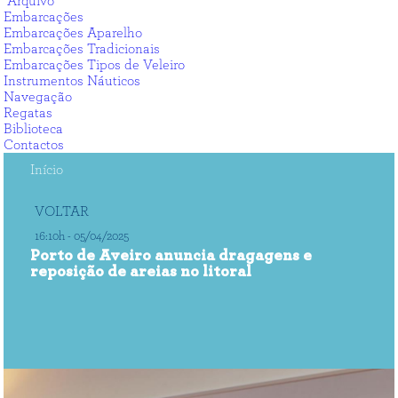
Arquivo
Embarcações
Embarcações Aparelho
Embarcações Tradicionais
Embarcações Tipos de Veleiro
Instrumentos Náuticos
Navegação
Regatas
Biblioteca
Contactos
Início
VOLTAR
16:10h - 05/04/2025
Porto de Aveiro anuncia dragagens e
reposição de areias no litoral